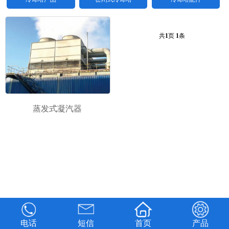
共
1
页
1
条
蒸发式凝汽器
1
2
\3
电话
短信
首页
产品