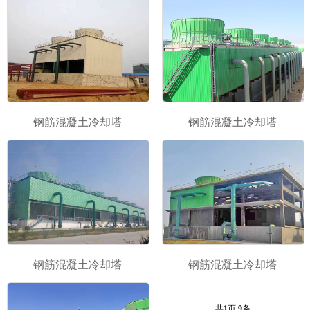
钢筋混凝土冷却塔
钢筋混凝土冷却塔
钢筋混凝土冷却塔
钢筋混凝土冷却塔
共
1
页
9
条