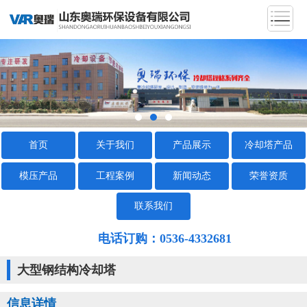
首页
关于我们
产品展示
冷却塔产品
模压产品
工程案例
新闻动态
荣誉资质
联系我们
电话订购：0536-4332681
大型钢结构冷却塔
信息详情