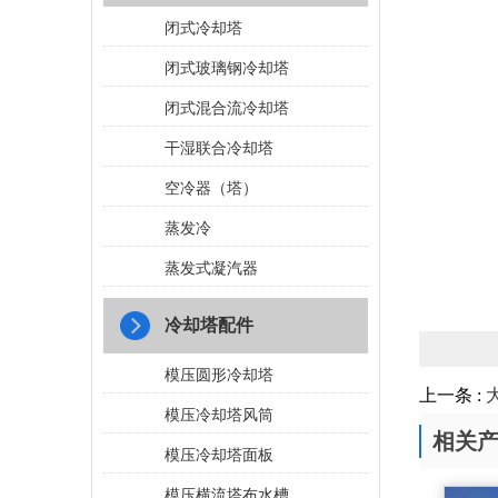
闭式冷却塔
闭式玻璃钢冷却塔
闭式混合流冷却塔
干湿联合冷却塔
空冷器（塔）
蒸发冷
蒸发式凝汽器
冷却塔配件
模压圆形冷却塔
上一条 :
模压冷却塔风筒
相关
模压冷却塔面板
模压横流塔布水槽