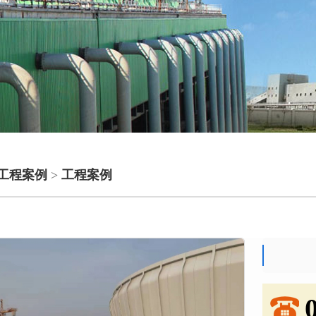
工程案例
>
工程案例