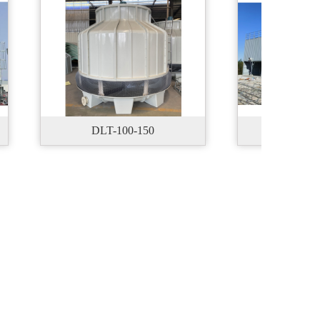
DLT-100-150
喷雾冷