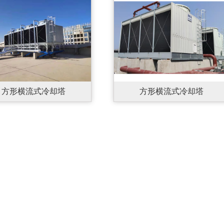
形横流式冷却塔
方形横流式冷却塔