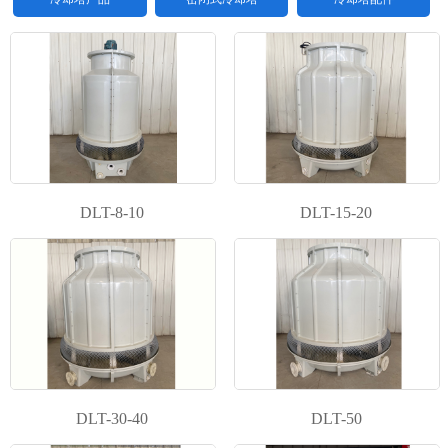
DLT-8-10
DLT-15-20
1
2
\3
DLT-30-40
DLT-50