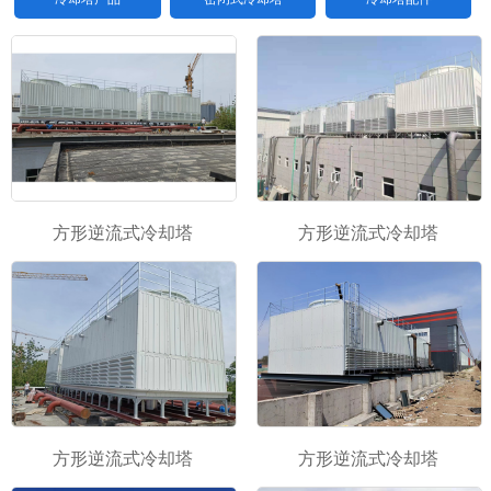
方形逆流式冷却塔
方形逆流式冷却塔
1
2
\3
方形逆流式冷却塔
方形逆流式冷却塔