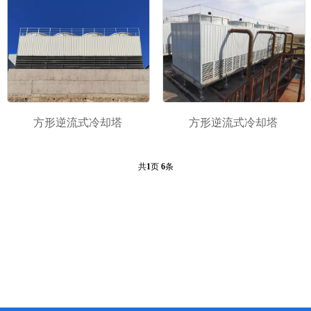
方形逆流式冷却塔
方形逆流式冷却塔
共
1
页
6
条