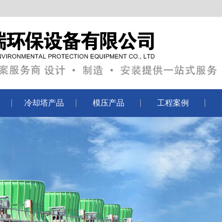
冷却塔产品
模压产品
工程案例