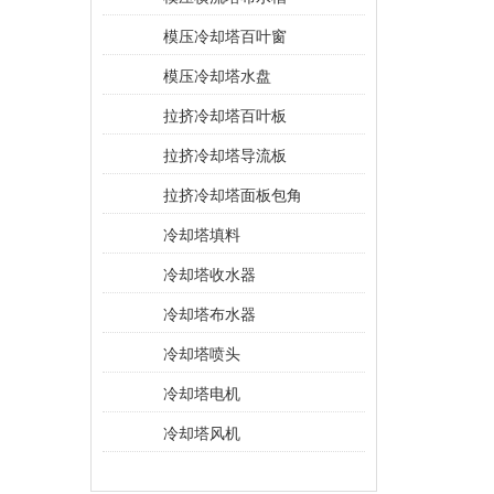
模压冷却塔百叶窗
模压冷却塔水盘
拉挤冷却塔百叶板
拉挤冷却塔导流板
拉挤冷却塔面板包角
冷却塔填料
冷却塔收水器
冷却塔布水器
冷却塔喷头
冷却塔电机
冷却塔风机