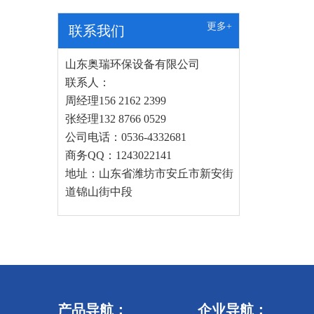
更多+
联系我们
山东奥瑞环保设备有限公司
联系人：
周经理156 2162 2399
张经理132 8766 0529
公司电话：0536-4332681
商务QQ：1243022141
地址：山东省潍坊市安丘市新安街
道锦山街中段
产品导航：
企业导航：