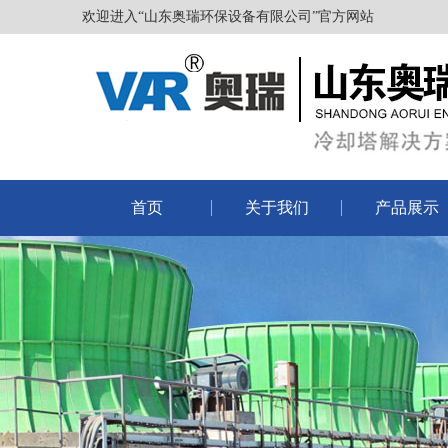
欢迎进入“山东奥瑞环保设备有限公司”官方网站
首页
关于我们
产品展示